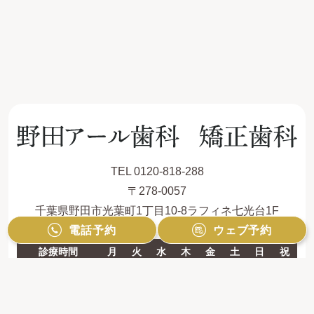
TEL 0120-818-288
〒278-0057
千葉県野田市光葉町1丁目10-8ラフィネ七光台1F
電話予約
ウェブ予約
診療時間
月
火
水
木
金
土
日
祝
9:00 - 12:30
●
●
■
●
／
▲
▲
／
14:00 - 19:00
●
●
■
●
／
／
／
／