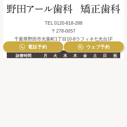
TEL 0120-818-288
〒278-0057
千葉県野田市光葉町1丁目10-8ラフィネ七光台1F
電話予約
ウェブ予約
診療時間
月
火
水
木
金
土
日
祝
9:00 - 12:30
●
●
■
●
／
▲
▲
／
14:00 - 19:00
●
●
■
●
／
／
／
／
【休診日】第1・3・5水曜日、金曜日、祝祭日
※ 最終受付は30分前となります。
※ 矯正日は矯正のみ診療となります。
＝土曜日：9:00-12:00
日曜日：9:30-14:00