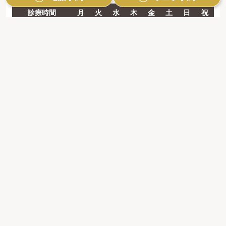
診療時間
月
火
水
木
金
土
日
祝
9:00 - 12:30
●
●
■
●
／
▲
▲
／
14:00 - 19:00
●
●
■
●
／
／
／
／
【休診日】第1・3・5水曜日、金曜日、祝祭日
※ 最終受付は30分前となります。
※ 矯正日は矯正のみ診療となります。
＝土曜日：9:00-12:00
日曜日：9:30-14:00
■＝第2・4水曜日のみ診療