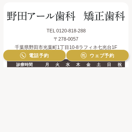
TEL 0120-818-288
〒278-0057
千葉県野田市光葉町1丁目10-8ラフィネ七光台1F
電話予約
ウェブ予約
診療時間
月
火
水
木
金
土
日
祝
9:00 - 12:30
●
●
■
●
／
▲
▲
／
14:00 - 19:00
●
●
■
●
／
／
／
／
【休診日】第1・3・5水曜日、金曜日、祝祭日
※ 最終受付は30分前となります。
※ 矯正日は矯正のみ診療となります。
＝土曜日：9:00-12:00